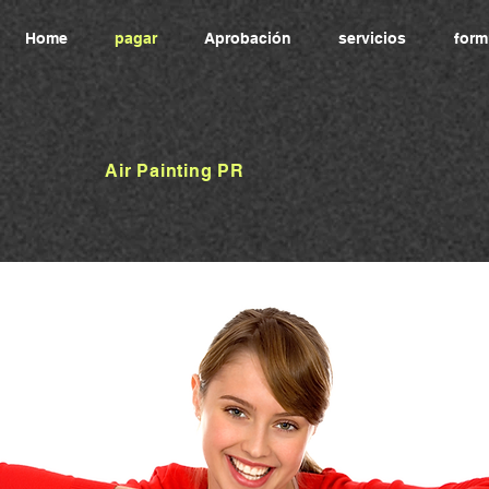
Home
pagar
Aprobación
servicios
form
Air Painting PR