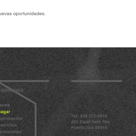
uevas oportunidades.
SERVICIOS
Home
pagar
Tel: 939 323-5518
Aprobación
402 Calaf Hato Rey
servicios
Puerto rico 00918
formularios