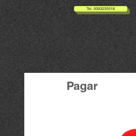
Tel. 9393235518
Pagar